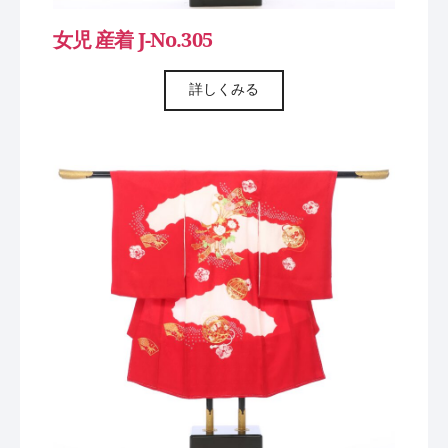
女児 産着 J-No.305
詳しくみる