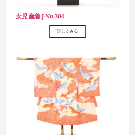
女児 産着 J-No.304
詳しくみる