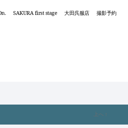
n.
SAKURA first stage
大田呉服店
撮影予約
上へ
↑