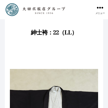
メニュー
紳士袴：22（LL）