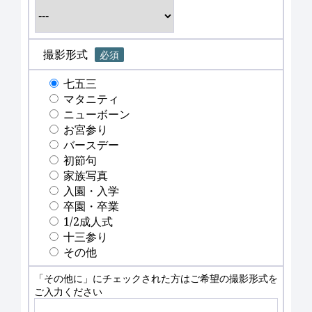
撮影形式
必須
七五三
マタニティ
ニューボーン
お宮参り
バースデー
初節句
家族写真
入園・入学
卒園・卒業
1/2成人式
十三参り
その他
「その他に」にチェックされた方はご希望の撮影形式を
ご入力ください