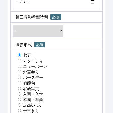
第三撮影希望時間
必須
撮影形式
必須
七五三
マタニティ
ニューボーン
お宮参り
バースデー
初節句
家族写真
入園・入学
卒園・卒業
1/2成人式
十三参り