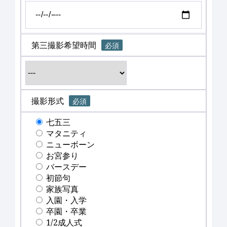
第三撮影希望時間
必須
撮影形式
必須
七五三
マタニティ
ニューボーン
お宮参り
バースデー
初節句
家族写真
入園・入学
卒園・卒業
1/2成人式