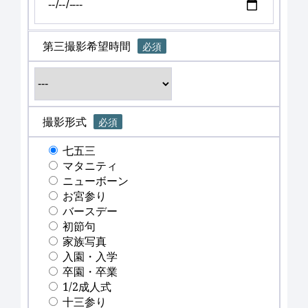
第三撮影希望時間
必須
撮影形式
必須
七五三
マタニティ
ニューボーン
お宮参り
バースデー
初節句
家族写真
入園・入学
卒園・卒業
1/2成人式
十三参り