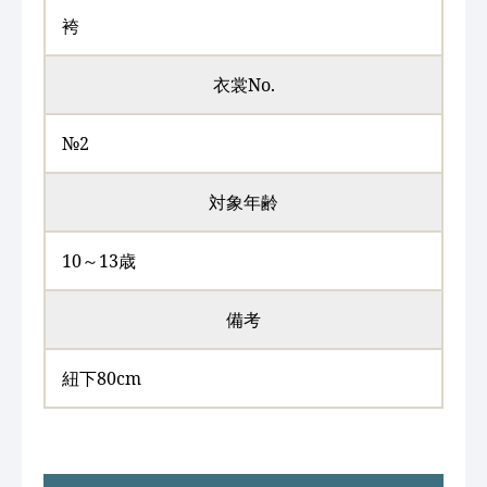
袴
衣裳No.
№2
対象年齢
10～13歳
備考
紐下80cm