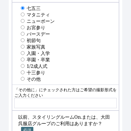
七五三
マタニティ
ニューボーン
お宮参り
バースデー
初節句
家族写真
入園・入学
卒園・卒業
1/2成人式
十三参り
その他
「その他に」にチェックされた方はご希望の撮影形式を
ご入力ください
以前、スタイリングルームOn.または、大田
呉服店グループのご利用はありますか？
必須