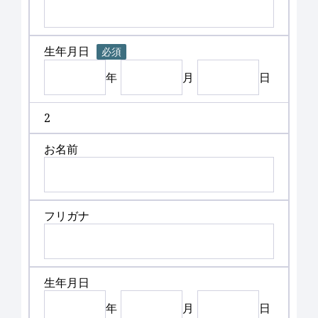
生年月日
必須
年
月
日
2
お名前
フリガナ
生年月日
年
月
日