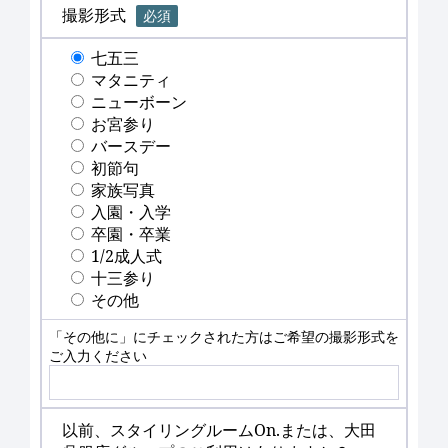
撮影形式
必須
七五三
マタニティ
ニューボーン
お宮参り
バースデー
初節句
家族写真
入園・入学
卒園・卒業
1/2成人式
十三参り
その他
「その他に」にチェックされた方はご希望の撮影形式を
ご入力ください
以前、スタイリングルームOn.または、大田