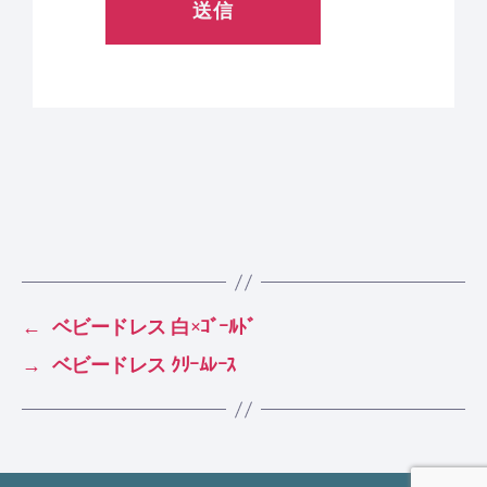
←
ベビードレス 白×ｺﾞｰﾙﾄﾞ
→
ベビードレス ｸﾘｰﾑﾚｰｽ