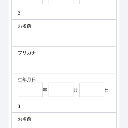
2
お名前
フリガナ
生年月日
年
月
日
3
お名前