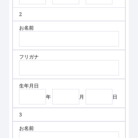
2
お名前
フリガナ
生年月日
年
月
日
3
お名前