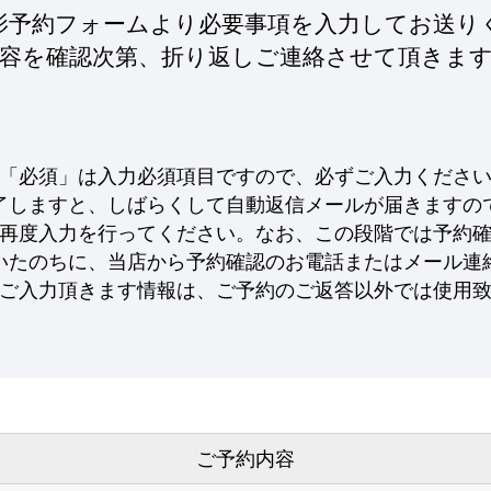
影予約フォームより
必要事項を入力してお送り
容を確認次第、
折り返しご連絡させて頂きま
「必須」は入力必須項目ですので、
必ずご入力くださ
了しますと、
しばらくして自動返信メールが
届きますの
再度入力を行ってください。
なお、この段階では
予約
いたのちに、
当店から予約確認のお電話または
メール連
ご入力頂きます情報は、
ご予約のご返答以外では
使用
ご予約内容