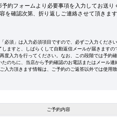
影予約フォームより
必要事項を入力してお送り
容を確認次第、
折り返しご連絡させて頂きま
「必須」は入力必須項目ですので、
必ずご入力くださ
了しますと、
しばらくして自動返信メールが
届きますの
再度入力を行ってください。
なお、この段階では
予約
いたのちに、
当店から予約確認のお電話または
メール連
ご入力頂きます情報は、
ご予約のご返答以外では
使用
ご予約内容