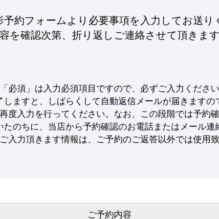
影予約フォームより
必要事項を入力してお送り
容を確認次第、
折り返しご連絡させて頂きま
「必須」は入力必須項目ですので、
必ずご入力くださ
了しますと、
しばらくして自動返信メールが
届きますの
再度入力を行ってください。
なお、この段階では
予約
いたのちに、
当店から予約確認のお電話または
メール連
ご入力頂きます情報は、
ご予約のご返答以外では
使用
ご予約内容