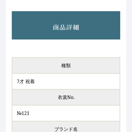
商品詳細
種類
7才 祝着
衣裳No.
№121
ブランド名