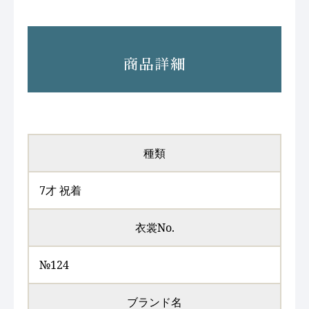
商品詳細
種類
7才 祝着
衣裳No.
№124
ブランド名