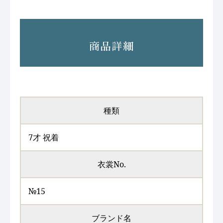
商品詳細
種類
7才 祝着
衣裳No.
№15
ブランド名