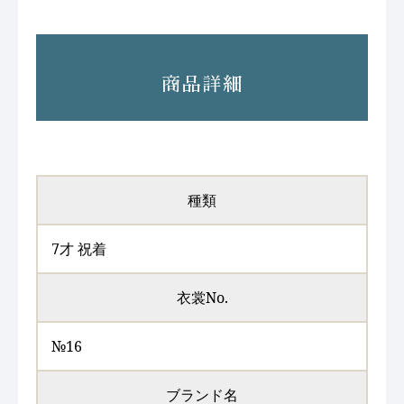
商品詳細
種類
7才 祝着
衣裳No.
№16
ブランド名