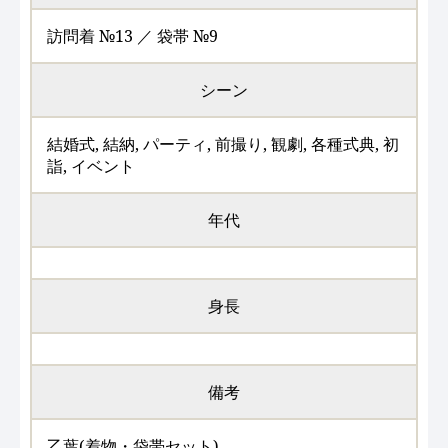
訪問着 №13 ／ 袋帯 №9
シーン
結婚式, 結納, パーティ, 前撮り, 観劇, 各種式典, 初
詣, イベント
年代
身長
備考
乙葉(着物・袋帯セット)