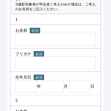
※撮影対象者が申込者ご本人のみの場合は、ご本人
のお名前をご記入ください。
1
お名前
必須
フリガナ
必須
生年月日
必須
年
月
日
2