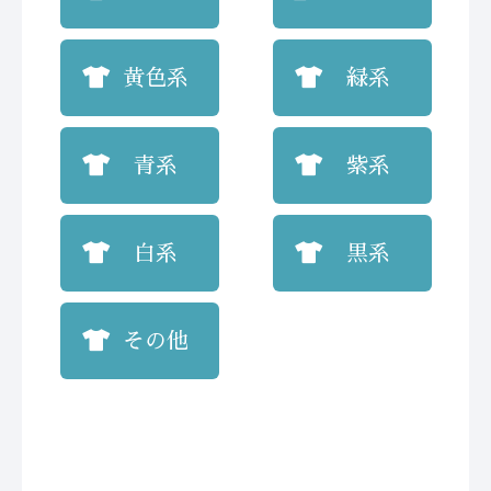
黄色系
緑系
青系
紫系
白系
黒系
その他