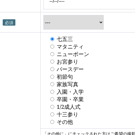
必須
七五三
マタニティ
ニューボーン
お宮参り
バースデー
初節句
家族写真
入園・入学
卒園・卒業
1/2成人式
十三参り
その他
「その他に」にチェックされた方はご希望の撮